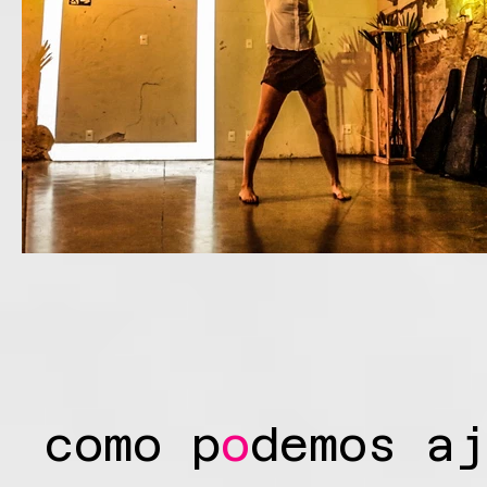
como p
o
demos aj